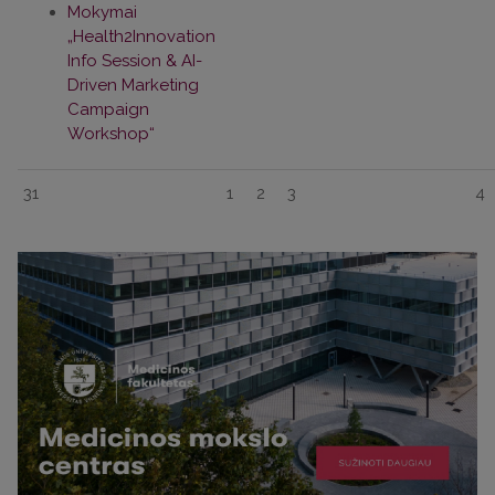
Mokymai
„Health2Innovation
Info Session & AI-
Driven Marketing
Campaign
Workshop“
31
1
2
3
4