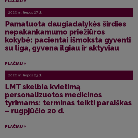
PLAČIAU
2026 m. liepos 27 d.
Pamatuota daugiadalykės širdies
nepakankamumo priežiūros
kokybė: pacientai išmoksta gyventi
su liga, gyvena ilgiau ir aktyviau
PLAČIAU
2026 m. liepos 23 d.
LMT skelbia kvietimą
personalizuotos medicinos
tyrimams: terminas teikti paraiškas
– rugpjūčio 20 d.
PLAČIAU