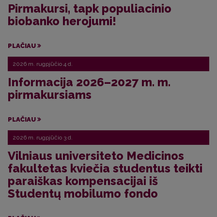
Pirmakursi, tapk populiacinio
biobanko herojumi!
PLAČIAU
2026 m. rugpjūčio 4 d.
Informacija 2026–2027 m. m.
pirmakursiams
PLAČIAU
2026 m. rugpjūčio 3 d.
Vilniaus universiteto Medicinos
fakultetas kviečia studentus teikti
paraiškas kompensacijai iš
Studentų mobilumo fondo