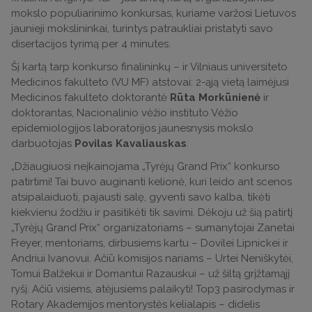
mokslo populiarinimo konkursas, kuriame varžosi Lietuvos
jaunieji mokslininkai, turintys patraukliai pristatyti savo
disertacijos tyrimą per 4 minutes.
Šį kartą tarp konkurso finalininkų – ir Vilniaus universiteto
Medicinos fakulteto (VU MF) atstovai: 2-ąją vietą laimėjusi
Medicinos fakulteto doktorantė
Rūta Morkūnienė
ir
doktorantas, Nacionalinio vėžio instituto Vėžio
epidemiologijos laboratorijos jaunesnysis mokslo
darbuotojas
Povilas Kavaliauskas
.
„Džiaugiuosi neįkainojama „Tyrėjų Grand Prix“ konkurso
patirtimi! Tai buvo auginanti kelionė, kuri leido ant scenos
atsipalaiduoti, pajausti salę, gyventi savo kalba, tikėti
kiekvienu žodžiu ir pasitikėti tik savimi. Dėkoju už šią patirtį
„Tyrėjų Grand Prix“ organizatoriams – sumanytojai Zanetai
Freyer, mentoriams, dirbusiems kartu – Dovilei Lipnickei ir
Andriui Ivanovui. Ačiū komisijos nariams – Urtei Neniškytėi,
Tomui Balžekui ir Domantui Razauskui – už šiltą grįžtamąjį
ryšį. Ačiū visiems, atėjusiems palaikyti! Top3 pasirodymas ir
Rotary Akademijos mentorystės kelialapis – didelis