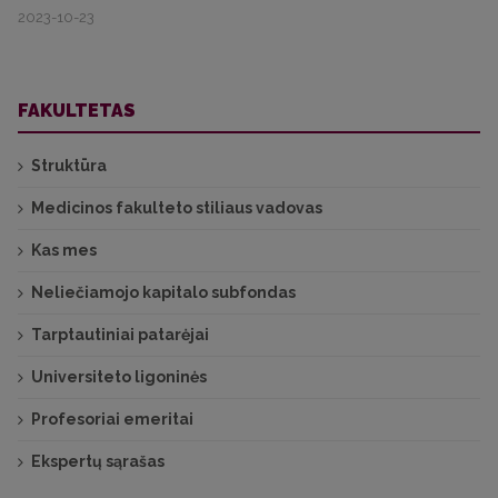
2023-10-23
FAKULTETAS
Struktūra
Medicinos fakulteto stiliaus vadovas
Kas mes
Neliečiamojo kapitalo subfondas
Tarptautiniai patarėjai
Universiteto ligoninės
Profesoriai emeritai
Ekspertų sąrašas