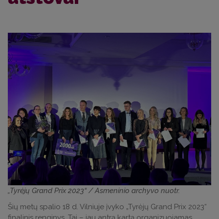
„Tyrėjų Grand Prix 2023“ / Asmeninio archyvo nuotr.
Šių metų spalio 18 d. Vilniuje įvyko „Tyrėjų Grand Prix 2023“
finalinis renginys. Tai – jau antrą kartą organizuojamas