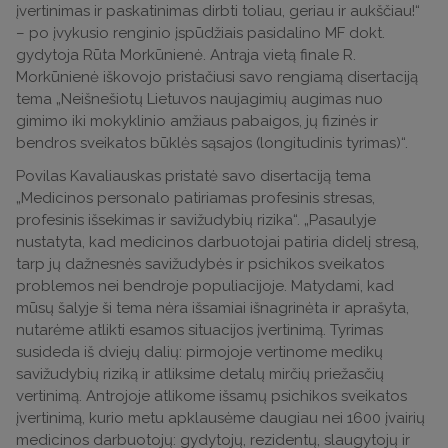
įvertinimas ir paskatinimas dirbti toliau, geriau ir aukščiau!“
– po įvykusio renginio įspūdžiais pasidalino MF dokt.
gydytoja Rūta Morkūnienė. Antrąja vietą finale R.
Morkūnienė iškovojo pristačiusi savo rengiamą disertaciją
tema „Neišnešiotų Lietuvos naujagimių augimas nuo
gimimo iki mokyklinio amžiaus pabaigos, jų fizinės ir
bendros sveikatos būklės sąsajos (longitudinis tyrimas)“.
Povilas Kavaliauskas pristatė savo disertaciją tema
„Medicinos personalo patiriamas profesinis stresas,
profesinis išsekimas ir savižudybių rizika“. „Pasaulyje
nustatyta, kad medicinos darbuotojai patiria didelį stresą,
tarp jų dažnesnės savižudybės ir psichikos sveikatos
problemos nei bendroje populiacijoje. Matydami, kad
mūsų šalyje ši tema nėra išsamiai išnagrinėta ir aprašyta,
nutarėme atlikti esamos situacijos įvertinimą. Tyrimas
susideda iš dviejų dalių: pirmojoje vertinome medikų
savižudybių riziką ir atliksime detalų mirčių priežasčių
vertinimą. Antrojoje atlikome išsamų psichikos sveikatos
įvertinimą, kurio metu apklausėme daugiau nei 1600 įvairių
medicinos darbuotojų: gydytojų, rezidentų, slaugytojų ir