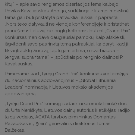
kitų“, – apie savo rengiamos disertacijos temą kalbėjo
Povilas Kavaliauskas. Anot jo, sudėtinga ir klampi mokslinė
tema gali būti pristatyta patraukliai, aiškiai ir paprastai.
„Nors teko dalyvauti ne vienoje konferencijoje ir pristatinėti
pranešimus lietuvių bei anglų kalbomis, būtent „Grand Prix“
konkursas man davė daugiausiai pamokų, kaip atskleisti,
išgvildenti savo pasirinktą temą patraukliai, ką daryti, kad ji
tikrai įtrauktų žiūrovą, taptų jam artima, o svarbiausia –
lengvai suprantama“, – įspūdžiais po renginio dalinosi P.
Kavaliauskas.
Primename, kad „Tyrėjų Grand Prix“ konkursas yra laimėjęs
du nacionalinius apdovanojimus – „Global Lithuania
Leaders“ nominaciją ir Lietuvos mokslo akademijos
apdovanojimą.
„Tyrėjų Grand Prix“ komisiją sudarė: neuromokslininkė doc.
dr. Urtė Neniškytė, Lietuvos dainų autorius ir atlikėjas, radijo
laidų vedėjas, AGATA tarybos pirmininkas Domantas
Razauskas ir „15min“ generalinis direktorius Tomas
Balžekas.